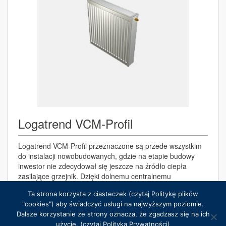
Logatrend VCM-Profil
Logatrend VCM-Profil przeznaczone są przede wszystkim
do instalacji nowobudowanych, gdzie na etapie budowy
inwestor nie zdecydował się jeszcze na źródło ciepła
zasilające grzejnik. Dzięki dolnemu centralnemu
podłączeniu, nie ma obawy, że króćce wychodzące z
Ta strona korzysta z ciasteczek
(czytaj Politykę plików
posadzki będą w niewłaściwym miejscu.
"cookies")
aby świadczyć usługi na najwyższym poziomie.
Dalsze korzystanie ze strony oznacza, że zgadzasz się na ich
użycie.
(czytaj Polityka Prywatności)